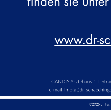
finden sie unte
www.dr-sc
CANDIS Ärztehaus 1 I Stra
e-mail info(at)dr-schaech
©2025 dr I sch